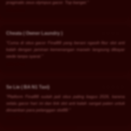
pragmatic zeus olympus gacor. Top banget."
2026-06-12
Cheata ( Owner Laundry )
★★★★☆
"Cuma di situs gacor Final88 yang berani ngasih fitur slot anti
kalah dengan jaminan kemenangan maxwin langsung dibayar
wede tanpa syarat."
2026-06-18
Se Lie ( BA N1 Taxi)
★★★★★
"Platform Final88 sudah jadi situs paling bagus 2026, karena
selalu gacor hari ini dan link slot anti kalah sangat paten untuk
dimainkan para pelanggan slot88."
2026-06-22