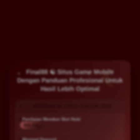
Final88 ☯︎ Situs Game Mobile
Dengan Panduan Profesional Untuk
Hasil Lebih Optimal
INFORMASI SITUS GACOR 2026
Penilaian Member Slot Hoki
828.218
Minimal Deposit