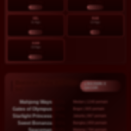
94.02%
89.79%
STABIL
NORMAL
SEL
RAB
11 Agu
12 Agu
91.01%
96.43%
STABIL
HOT
KAM
13 Agu
94.63%
STABIL
Bocoran Pola RTP Hari
● MAXWIN X
GACOR
Ini
Mahjong Ways
60%
Medan | 1240 pemain
Gates of Olympus
86%
Bogor | 905 pemain
Starlight Princess
73%
Jakarta | 867 pemain
Sweet Bonanza
76%
Bangka | 850 pemain
Spaceman
93%
Malang | 794 pemain