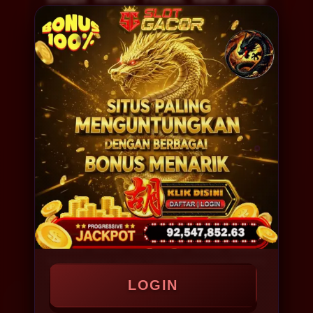
kemenangan maxwin hari ini selalu dibayar
kapanpun dan berapapun jumlahnya. Tanpa
mengeluarkan modal yang besar dan hanya
berbekalkan modal receh, Anda sudah
unggul selangkah dibanding yang lain
dalam meraih kemenangan slot online
jackpot.
Tidak hanya sebagai situs slot gacor hari ini,
Kami memberikan bukti nyata dalam
melayani dan membayar setiap withdraw
para pengguna hoki
slot88
berapapun
nominalnya. Karena kenyamanan
merupakan layanan utama yang harus
dirasakan para pemain situs gacor agar
setiap pengguna lebih percaya diri ketika
bermain slot88 gampang menang. Daftar
link slot gacor hari ini dan main slot88 untuk
membuktikan kepada hoki mania, bahwa
Final88 selalu membayar setiap seluruh
kemenangan tanpa harus menunggu proses
yang lama.
LOGIN
5 Daftar Game Situs